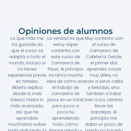
Opiniones de alumnos
Lo que más me
La verdad es que
Muy contento con
ha gustado es
estoy súper
el curso de
que el curso se
contenta con
Camarero de
adapta a todo el
este curso de
Cafetería. Desde
mundo, incluso si
Camarera de
el primer día
no tienes
Pisos. Al principio
aprendes cosas
experiencia previa
no tenía mucha
muy útiles, no
en hoteles.
idea de cómo era
solo a servir cafés
Alberto explica
el trabajo de
y bebidas, sino
desde lo más
camarera de
también a tratar
básico hasta lo
pisos en un hotel,
bien a los clientes,
más avanzado,
pero poco a
llevar las
así que he
poco fui
bandejas. Al
aprendido
aprendiendo
principio me
muchísimo sobre
todo: cómo
daba un poco de
todo aplicando la
limpiar rápido y
miedo no hacerlo