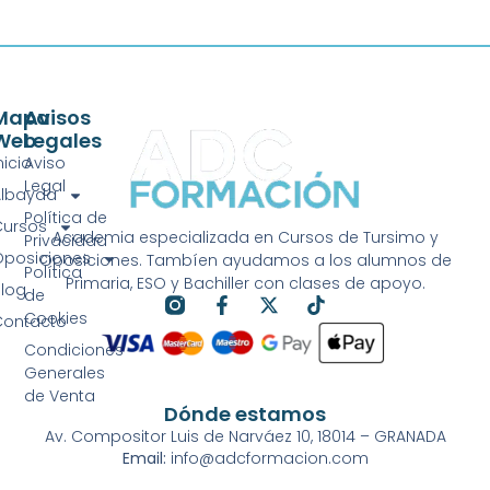
Mapa
Avisos
Web
Legales
nicio
Aviso
Legal
Albayda
Política de
Cursos
Academia especializada en Cursos de Tursimo y
Privacidad
Oposiciones
Oposiciones. Tambíen ayudamos a los alumnos de
Política
Primaria, ESO y Bachiller con clases de apoyo.
Blog
de
Cookies
Contacto
Condiciones
Generales
de Venta
Dónde estamos
Av. Compositor Luis de Narváez 10, 18014 – GRANADA
Email:
info@adcformacion.com