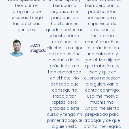
teoría en el
bien, cómo
bien, pero con la
programa de
organizarme
práctica y los
reservas. Luego
para que las
consejos de mi
las prácticas
habitaciones
supervisor de
geniales.
queden perfectas
prácticas fui
y hasta cómo
mejorando
tratar con los
muchísimo. Hice
Juan
clientes. Lo mejor
las prácticas en
Salgado
de todo es que
una cafetería y
después de las
genial. Me dijeron
prácticas, ¡me
que trabajé muy
han contratado
bien y que en
en el hotel! No
cuanto necesiten
pensaba que
a alguien, van a
conseguiría
contar conmigo.
trabajo tan
¡Eso me motiva
rápido, pero
muchísimo!
gracias a este
Ahora me siento
curso y tengo mi
preparado para
primer trabajo. Si
trabajar y sé que
alguien está
pronto me llegará