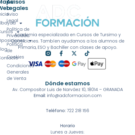
Mapa
Avisos
Web
Legales
nicio
Aviso
Legal
Albayda
Política de
Cursos
Academia especializada en Cursos de Tursimo y
Privacidad
Oposiciones
Oposiciones. Tambíen ayudamos a los alumnos de
Política
Primaria, ESO y Bachiller con clases de apoyo.
Blog
de
Cookies
Contacto
Condiciones
Generales
de Venta
Dónde estamos
Av. Compositor Luis de Narváez 10, 18014 – GRANADA
Email:
info@adcformacion.com
Teléfono:
722 218 156
Horario
Lunes a Jueves: